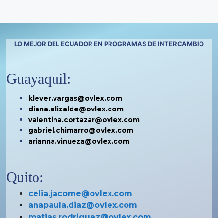
LO MEJOR DEL ECUADOR EN PROGRAMAS DE INTERCAMBIO
Guayaquil:
klever.vargas@ovlex.com
diana.elizalde@ovlex.com
valentina.cortazar@ovlex.com
gabriel.chimarro@ovlex.com
arianna.vinueza@ovlex.com
Quito:
celia.jacome@ovlex.com
anapaula.diaz@ovlex.com
matias.rodriguez@ovlex.com