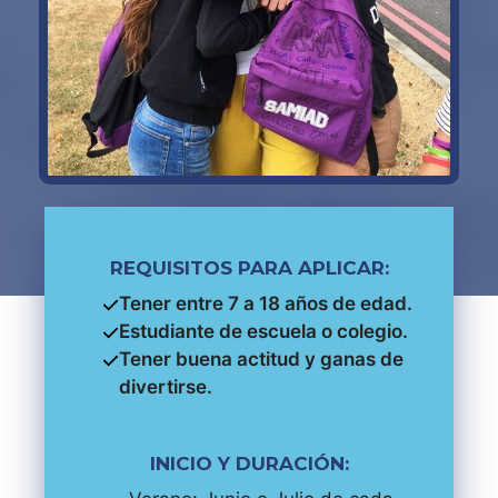
REQUISITOS PARA APLICAR:
Tener entre 7 a 18 años de edad.
Estudiante de escuela o colegio.
Tener buena actitud y ganas de
divertirse.
INICIO Y DURACIÓN: